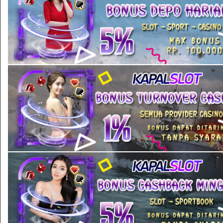
• Syarat Melakukan Withdraw Adalah Minimal Total Saldo 15x Dari Nilai Deposi
• Klaim Di Depan Setelah Deposit Berhasil ( klaim Bonus Setelah Dimainkan Ti
BONUS DEPOSIT Harian 5% (SLOTGAMES)
• Maksimal Bonus Yang Didapat Untuk Promo ini Adalah 100.000.
• Minimal Deposit 100.000 Rupiah Untuk Mendapatkan Bonus.
• Syarat Melakukan Withdraw Adalah Minimal 1x Turnover saldo dari nilai Dep
• Klaim Di Depan Setelah Deposit Berhasil ( klaim Bonus Setelah Dimainkan Ti
BONUS DEPOSIT Harian 5% ( GAME LIVE CASINO )
• Maksimal Bonus Yang Didapat Untuk Promo ini Adalah 100.000.
• Minimal Deposit 100.000 rupiah untuk mendapatkan Bonus.
• Syarat Melakukan Withdraw Adalah Minimal Mencapai 8 x Turnover Dari Tota
• Klaim Di Depan Setelah Deposit Berhasil ( klaim Bonus Setelah Dimainkan Ti
PROMO TURNOVER MINGGUAN (LIVE CASINO 0.5% Up to 1%
• Minimal Turnover Casino Dalam Seminggu 1.000.000 Rupiah Permainan LIVE 
• Bonus Turnover Akan Dibagikan Setiap Hari Senin.
• Periode Perhitungan Turnover Mingguan Dari Senin-Minggu.
• Bonus Turnover dapat di Withdraw Tanpa Syarat Apapun.