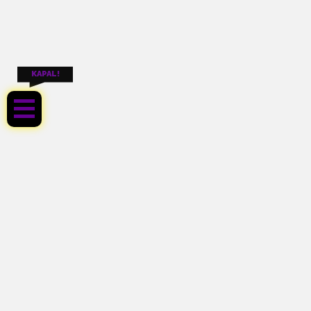
KAPAL!