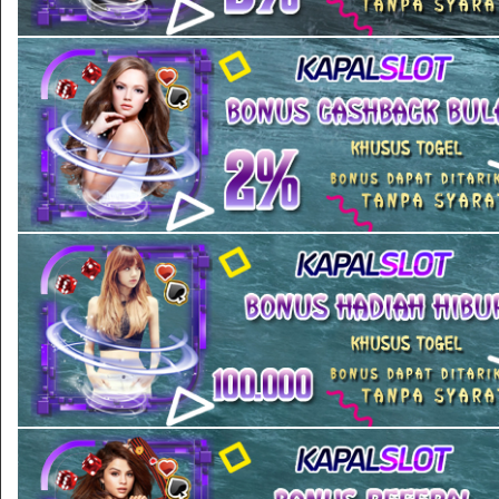
PROMO CASHBACK MINGGUAN SLOT 5% (SLOT GAMES)
• Minimal Kekalahan dalam seminggu 200.000 rupiah permainan SLOT GAMES
• Bonus Cashback akan dibagikan setiap Hari Senin
NB: Periode Perhitungan Cashback Mingguan Dari Senin-Minggu
PROMO CASHBACK MINGGUAN SPORTBOOK 5% (GAME SP
• Minimal Kekalahan dalam seminggu 200.000 rupiah permainan SPORTBOOK
• Bonus Cashback akan dibagikan setiap Hari Senin
NB: Periode Perhitungan Cashback Mingguan Dari Senin-Minggu
-Cashback Bulanan Togel 2%
• Minimal Kekalahan dalam sebulan 500.000 rupiah permainan Togel
• Bonus Cashback akan dibagikan setiap tanggal 1
• Bonus Cashback Dapat di Withdraw Tanpa Syarat Apapun.
-Bonus BB (Bolak Balik) Prize 1 @100.000
• Untuk Mengikuti Promo ini Minimal Betting 20.000 rupiah
• Maximal 2.000 Line ( Jika Lebih Dianggap Tidah Sah ).