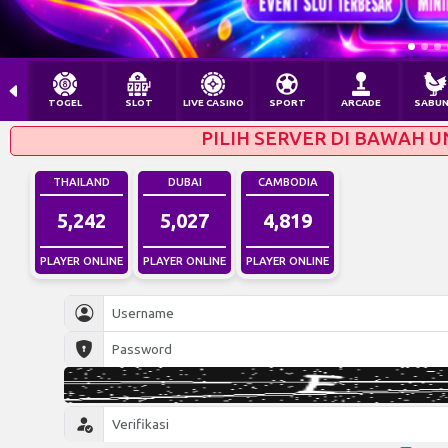
TOGEL
SLOT
LIVE CASINO
SPORT
ARCADE
SABU
PILIH SERVER DI BAWAH U
THAILAND
DUBAI
CAMBODIA
5,242
5,027
4,819
PLAYER ONLINE
PLAYER ONLINE
PLAYER ONLINE