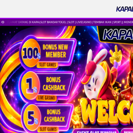
SELAMAT DATANG DI KAPALSLOT BANDAR TOGEL | SLOT | LIVECASINO | TEMBAK IKAN | SPORT || MENE
iz**jk Berhasil Wit