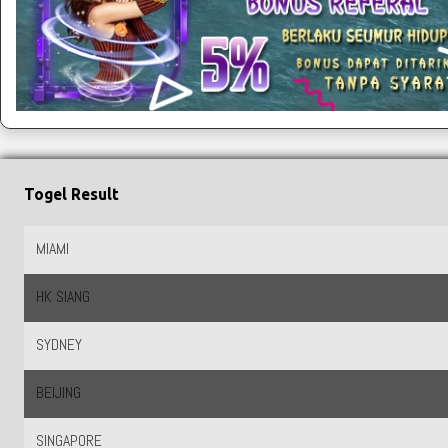
• Promo Hadiah Tidah Sah Apabila Member Mendapatkan Jackpot Utama ( Prize
• Pemenang Hanya Bisa Klaim Hadiah 1 Kali Pada 1 Pasaran Tersebut Dan Tidak 
• Batas Klaim Hadiah Promo 1x24 Jam Setelah Result Pasaran Tersebut.
• Promo Tidak Sah Apabila Kedapatan Persamaan IP Dengan Member Yang Lai
• Pada Promo ini Jika Kedapatan Kecurangan Ataupun Memanipulasi Promo 
Dan Tidak Menerima Komplain Apapun.
-BONUS REFERRAL UP TO 5%
• Bonus Referral Otomatis Masuk Jika Akun Yang Direferralkan Ada Melakuka
• Di Menu Referral, Anda Akan Mendapatkan Link Seperti :
http://KAPALSLOT.com/?ref=KAPALSLOT
Togel Result
• Sebarkan Link Referral Anda Ke Forum, Multimedia Sosial (Facebook, Instagr
TOTO WUHAN