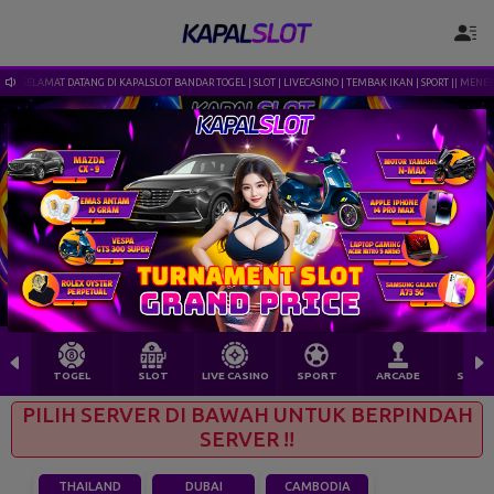
SELAMAT DATANG DI KAPALSLOT BANDAR TOGEL | SLOT | LIVECASINO | TEMBAK IKAN | SPORT || MENE
TOGEL
SLOT
LIVE CASINO
SPORT
ARCADE
SABU
PILIH SERVER DI BAWAH UNTUK BERPINDAH
SERVER !!
THAILAND
DUBAI
CAMBODIA