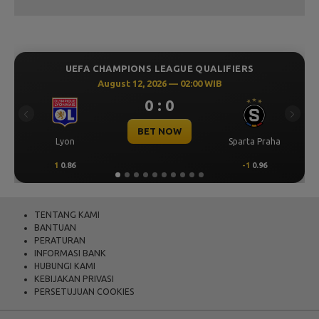
UEFA CHAMPIONS LEAGUE QUALIFIERS
August 12, 2026 — 02:00 WIB
0 : 0
Previous
Next
BET NOW
Lyon
Sparta Praha
1
0.86
-1
0.96
TENTANG KAMI
BANTUAN
PERATURAN
INFORMASI BANK
HUBUNGI KAMI
KEBIJAKAN PRIVASI
PERSETUJUAN COOKIES