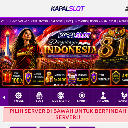
SELAMAT DATANG DI KAPALSLOT BANDAR TOGEL | SLOT | LIVECASINO | TEMBAK IKAN | SPORT || MENE
TOGEL
SLOT
LIVE CASINO
SPORT
ARCADE
SABU
PILIH SERVER DI BAWAH UNTUK BERPINDAH
SERVER !!