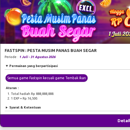
FASTSPIN : PESTA MUSIM PANAS BUAH SEGAR
Periode :
1 Juli - 31 Agustus 2026
Permainan yang berpartisipasi
Semua game Fastspin kecuali game Tembak Ikan
Aturan :
Total hadiah Rp 888,888,888.
1 EXP = Rp.16,500.
Syarat & Ketentuan
Detai