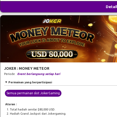
Detai
JOKER : MONEY METEOR
Periode :
Event berlangsung setiap hari
Permainan yang berpartisipasi
Semua permainan slot JokerGaming
Aturan :
Total hadiah senilai $80,000 USD.
Hadiah Grand Jackpot dari Jokergaming.