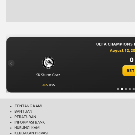
UEFA CHAMPIONS 
August 12, 20
0 
Previous
BET
SK Sturm Graz
-0.5
0.95
TENTANG KAMI
BANTUAN
PERATURAN
INFORMASI BANK
HUBUNGI KAMI
KEBIJAKAN PRIVASI