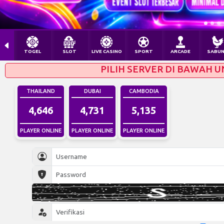
TOGEL
SLOT
LIVE CASINO
SPORT
ARCADE
SABU
PILIH SERVER DI BAWAH U
THAILAND
DUBAI
CAMBODIA
4,646
4,731
5,135
PLAYER ONLINE
PLAYER ONLINE
PLAYER ONLINE