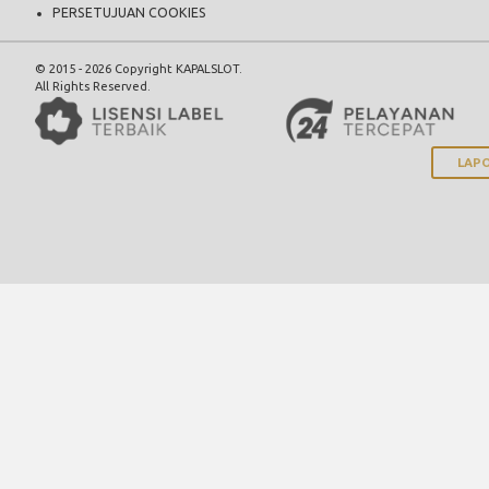
PERSETUJUAN COOKIES
© 2015 - 2026 Copyright KAPALSLOT.
All Rights Reserved.
LAPO