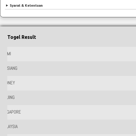
Syarat & Ketentuan
Togel Result
TOTO WUHAN