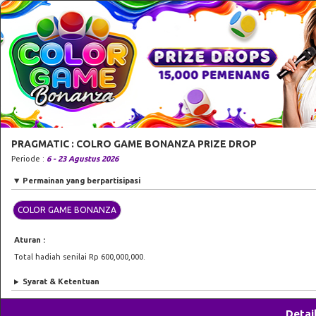
PRAGMATIC : COLRO GAME BONANZA PRIZE DROP
Periode :
6 - 23 Agustus 2026
Permainan yang berpartisipasi
COLOR GAME BONANZA
Aturan :
Total hadiah senilai Rp 600,000,000.
Syarat & Ketentuan
Detai